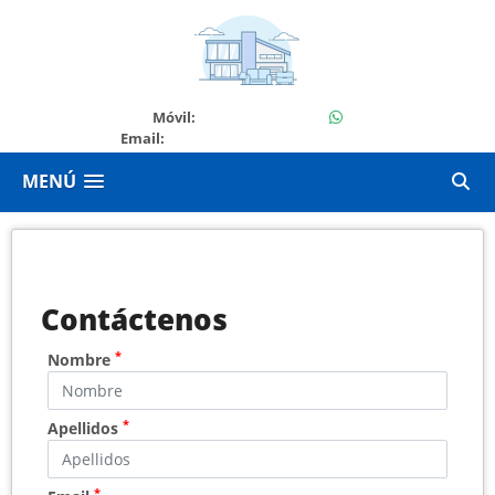
+584122243030
Móvil:
Email:
saguigasperi.group@gmail.com
MENÚ
Contáctenos
*
Nombre
*
Apellidos
*