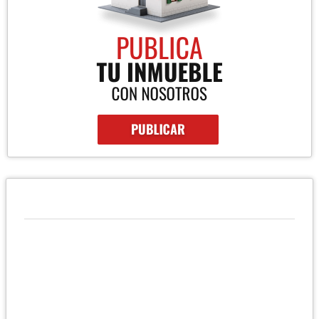
UBICACIÓN Y CONTACTO
UBICACIÓN
Caracas - Miranda - Dtto. Capital - Venezuela
MÓVIL
+584122243030
EMAIL
saguigasperi.group@gmail.com